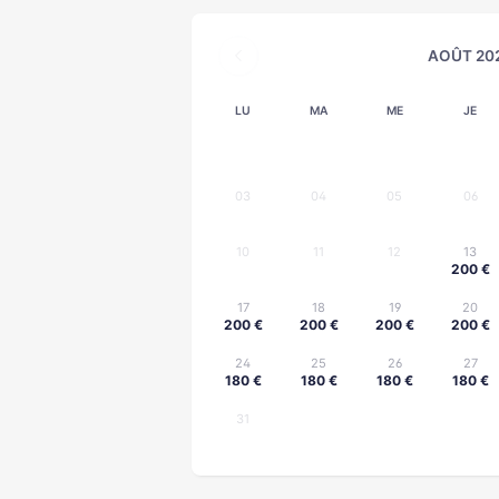
AOÛT 20
LU
MA
ME
JE
200 €
200 €
200 €
03
04
05
06
10
11
12
13
200 €
17
18
19
20
200 €
200 €
200 €
200 €
24
25
26
27
180 €
180 €
180 €
180 €
31