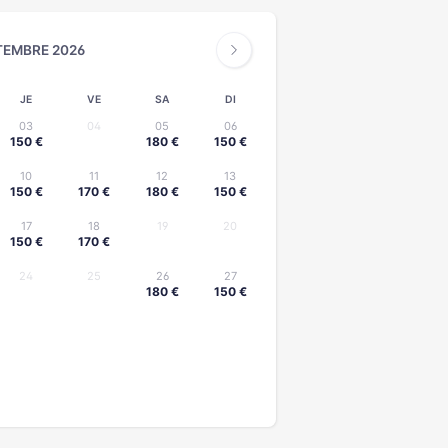
TEMBRE 2026
JE
VE
SA
DI
03
04
05
06
150 €
180 €
150 €
10
11
12
13
150 €
170 €
180 €
150 €
17
18
19
20
150 €
170 €
24
25
26
27
180 €
150 €